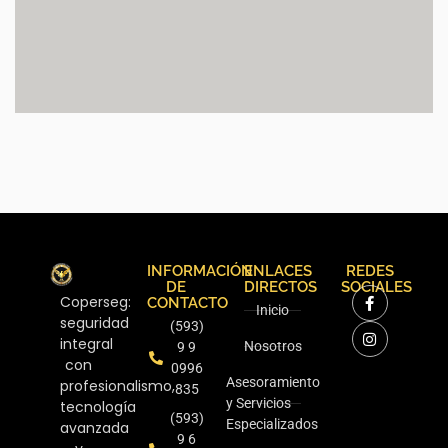
INFORMACIÓN
ENLACES
REDES
DE
DIRECTOS
SOCIALES
Coperseg:
CONTACTO
Inicio
seguridad
(593)
integral
Nosotros
9 9
con
0996
Asesoramiento
profesionalismo,
835
y Servicios
tecnología
(593)
Especializados
avanzada
9 6